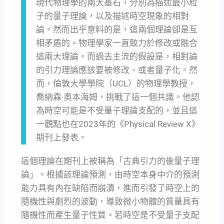
現代物理學的兩大基石，分別為描述最小粒
子的量子理論，以及描述時空現象的相對
論。然而出乎意料的是，這兩個理論卻是互
相矛盾的。物理學家一直致力於修改或融合
這兩大理論。而過去主流的假設是，相對論
的引力理論應該要被修改、或者量子化。然
而，倫敦大學學院（UCL）的物理學教授，
喬納森·奧本海姆，挑戰了這一個共識。他認
為時空可能是不受量子理論支配的，並且這
一觀點也在2023年的《Physical Review X》
期刊上發表。
這個理論在期刊上被稱為「古典引力的後量子理
論」。根據該理論預測，由時空本身中介的預測
能力具有內在缺陷而崩潰，進而引發了時空上的
隨機性與劇烈的波動，導致微小物體的質量具有
隨機性而產生量子性質。若時空是不受量子支配