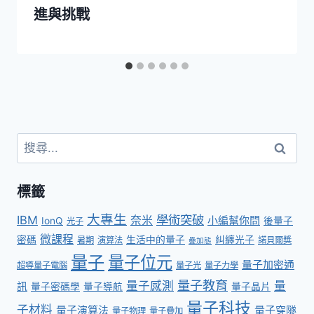
進與挑戰
標籤
大專生
學術突破
IBM
奈米
小編幫你問
IonQ
後量子
光子
微課程
密碼
生活中的量子
糾纏光子
暑期
演算法
諾貝爾獎
疊加態
量子
量子位元
量子加密通
超導量子電腦
量子光
量子力學
量子教育
量子感測
量
訊
量子密碼學
量子導航
量子晶片
量子科技
子材料
量子演算法
量子穿隧
量子物理
量子疊加