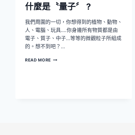
什麼是〝量子〞 ?
前
的
電
我們周圍的一切，你想得到的植物、動物、
視
人、電腦、玩具….你身邊所有物質都是由
有
什
電子、質子、中子…等等的微觀粒子所組成
麼
的。想不到吧？…
不
同？
什
READ MORE
麼
是
〝量
子〞
?