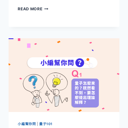
量
READ MORE
子
糾
纏
小編幫你問
|
量子101