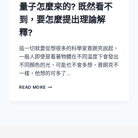
量子怎麼來的? 既然看不
到，要怎麼提出理論解
釋?
這一切就要從想很多的科學家普朗克說起。
一般人即使是看著物體在不同溫度下會發出
不同顏色的光，可能也不會多想，普朗克不
一樣，他想的可多了…
量
READ MORE
子
怎
麼
來
的?
既
然
看