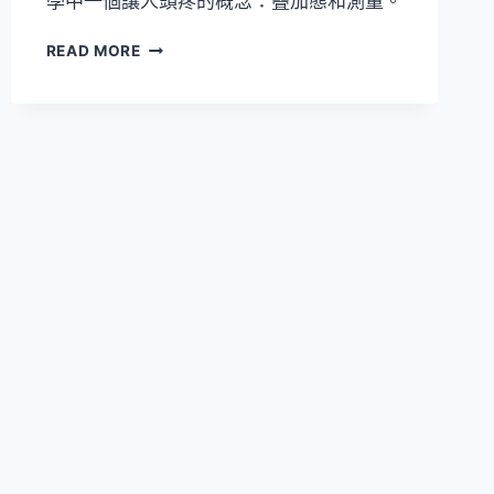
學中一個讓人頭疼的概念：疊加態和測量。
量
READ MORE
子
力
學
與
薛
丁
格
的
貓：
貓
為
什
麼
既
活
著
又
死
著？