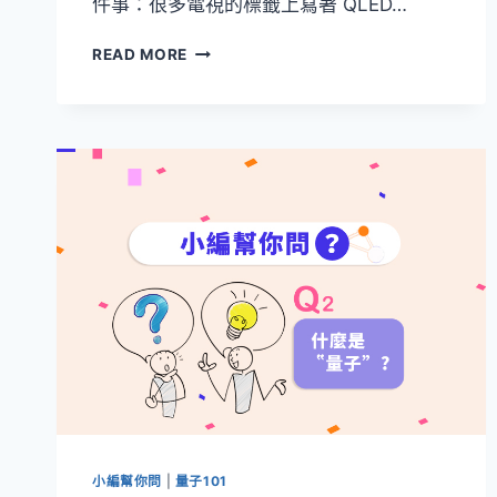
件事：很多電視的標籤上寫著 QLED…
為
READ MORE
什
麼
現
在
很
多
電
視
都
叫
QLED「量
子
液
晶
顯
示
器」？
和
小編幫你問
|
量子101
以