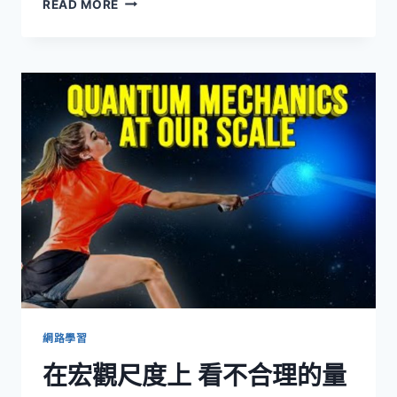
量
READ MORE
子
力
學
與
薛
丁
格
的
貓：
貓
為
什
麼
既
活
著
又
死
網路學習
著？
在宏觀尺度上 看不合理的量