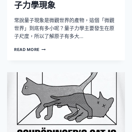
子力學現象
常說量子現象是微觀世界的產物，這個「微觀
世界」到底有多小呢？量子力學主要發生在原
子尺度，所以了解原子有多大…
在
READ MORE
宏
觀
尺
度
上
看
不
合
理
的
量
子
力