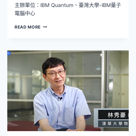
主辦單位：IBM Quantum、臺灣大學-IBM量子
電腦中心
ROAD
READ MORE
TO
QUANTUM
UTILITY
WORKSHOP
2025:
USING
QUANTUM
DEVICES
WITH
MORE
THAN
100
QUBITS