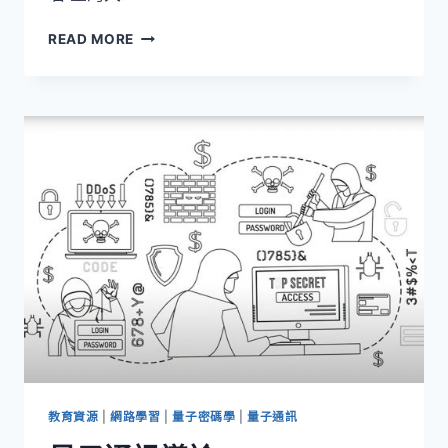
大
READ MORE
專
生
&
高
中
量
子
科
學
專
題
競
賽-
榮
譽
榜
教育資源
|
網路學習
|
量子密碼學
|
量子通訊