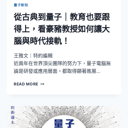
量子新知
從古典到量子｜教育也要跟
得上，看豪豬教授如何讓大
腦與時代接軌！
王雅文｜特約編輯
近兩年在世界頂尖團隊的努力下，量子電腦無
論是研發或應用層面，都取得顯著進展…
從
READ MORE
古
典
到
量
子
｜
教