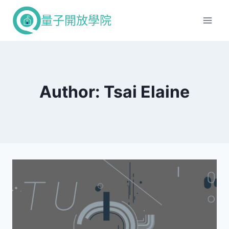
Skip
量子開放學院
to
content
Author: Tsai Elaine