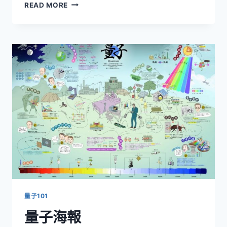
量
READ MORE
子
的
生
活-
過
去、
現
在
與
未
來
量子101
量子海報