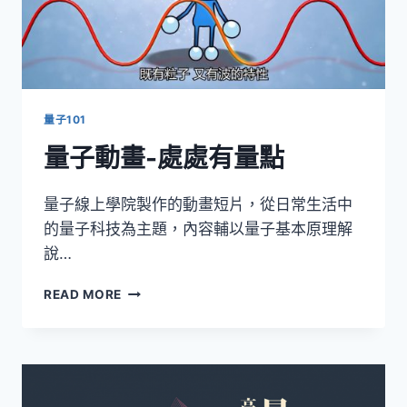
量子101
量子動畫-處處有量點
量子線上學院製作的動畫短片，從日常生活中
的量子科技為主題，內容輔以量子基本原理解
說…
量
READ MORE
子
動
畫-
處
處
有