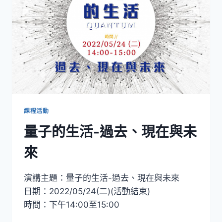
育
也
要
跟
得
上，
看
豪
豬
教
授
課程活動
如
量子的生活-過去、現在與未
何
讓
來
大
腦
與
演講主題：量子的生活-過去、現在與未來
時
日期：2022/05/24(二)(活動結束)
代
接
時間：下午14:00至15:00
軌！