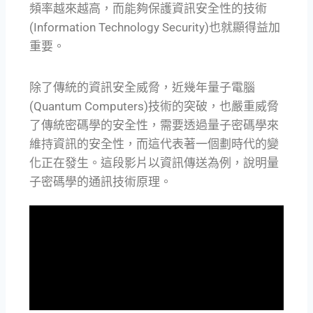
頻率越來越高
，而
能夠保護資訊安全性的技術
(Information Technology Security)也就顯得
益加
重要
。
除了傳統的資訊安全威脅，近幾年量子電腦
(Quantum Computers)技術的突破
，
也嚴重威脅
了傳統密碼學的安全性
，需要透過量子密碼學來
維持資訊的安全性
，
而這
代表著一個劃時代的變
化正在發生
。
這段影片以資訊傳送為例，說明量
子密碼學的通訊技術原理。