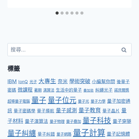
標籤
大專生
學術突破
IBM
奈米
小編幫你問
IonQ
後量子
光子
微課程
密碼
生活中的量子
糾纏光子
暑期
演算法
諾貝爾獎
疊加態
量子
量子位元
量子加密通
超導量子電腦
量子光
量子力學
量子教育
量子感測
量
訊
量子密碼學
量子導航
量子晶片
量子科技
子材料
量子演算法
量子穿隧
量子物理
量子疊加
量子計算
量子糾纏
量子記憶體
量子糾錯
量子網路