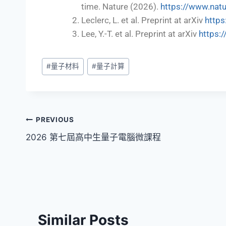
time. Nature (2026).
https://www.nat
Leclerc, L. et al. Preprint at arXiv
https
Lee, Y.-T. et al. Preprint at arXiv
https:
#
量子材料
#
量子計算
PREVIOUS
2026 第七屆高中生量子電腦微課程
Similar Posts