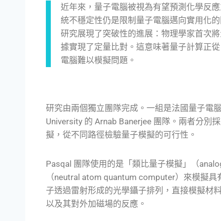
近年來，量子電腦被視為有望預測化學反應
統不穩定性仍是限制量子電腦邁向實用化的因素。
研究展現了突破性的進展：物理學家首次將
據實現了定量比對。這意味著量子計算正從
電腦難以模擬問題。
研究由兩個獨立團隊完成。一組是法國量子電腦新創公
University 的 Arnab Banerjee 
擬，從不同路徑檢驗量子模擬的可行性。
Pasqal 團隊使用的是「類比量子模擬」（analog 
（neutral atom quantum compute
子透過雷射形成的光學鑷子排列，直接模擬材
以及其對外加磁場的反應。