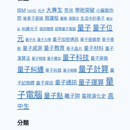
大專生
學術突破
IBM
奈米
小編幫你
IonQ
光子
問
微課程
後量子密碼
生活中的量子
暑期
演算法
疊加
量子
量子位
糾纏光子
諾貝爾獎
超導量子電腦
態
元
量子加密通訊
量子密碼學
量子導
量子光
量子力學
量子教育
量子感測
量子材料
量子
航
量子晶片
量子科技
演算法
量子穿隧
量子物理
量子疊加
量子計算
量子糾纏
量
量子糾錯
量子網路
量
量子運算
量子通訊
子記憶體
量子資訊
子電腦
量子點
高
離子阱
電視演化史
中生
分類