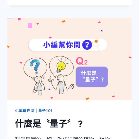
力
學
與
薛
丁
格
的
貓：
貓
為
什
麼
既
活
著
又
死
小編幫你問
|
量子101
著？
什麼是〝量子〞 ?