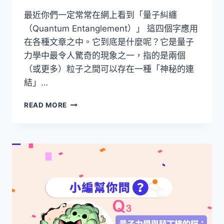
電
最近你們一定常常在網上看到「量子糾纏
視
（Quantum Entanglement）」 這四個字應用
有
什
在各種文章之中。它到底是什麼呢？它是量子
麼
力學中最令人驚奇的現象之一，指的是兩個
不
（或更多）粒子之間可以存在一種「神秘的連
同？
結」…
量
READ MORE
子
糾
纏