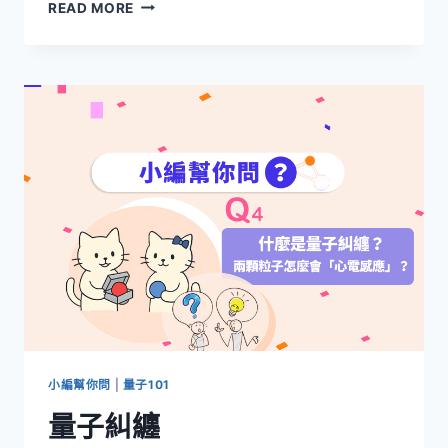
為
READ MORE
什
麼
現
在
很
多
電
視
都
叫
QLED「量
子
液
晶
顯
示
器」？
和
小編幫你問
|
量子101
以
量子糾纏
前
的