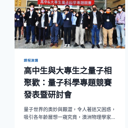
課程演講
高中生與大專生之量子相
聚歡：量子科學專題競賽
發表暨研討會
量子世界的奧妙與艱澀，令人著迷又困惑，
吸引各年齡層想一窺究竟，澳洲物理學家…