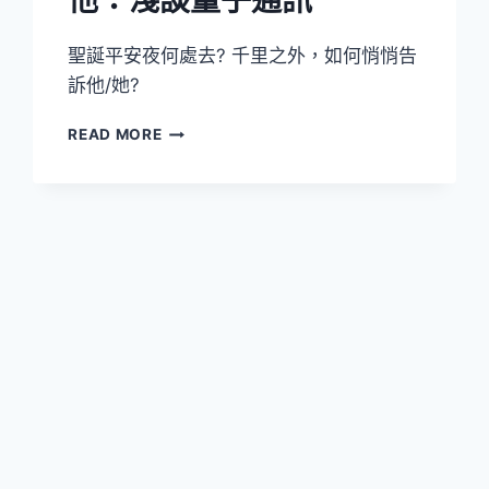
他：淺談量子通訊
聖誕平安夜何處去? 千里之外，如何悄悄告
訴他/她?
量
READ MORE
子
科
技
大
師
開
講
PART
II
–
千
里
之
外，
如