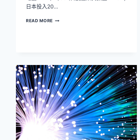
日本投入20…
2021
READ MORE
年
量
子
新
聞
回
顧