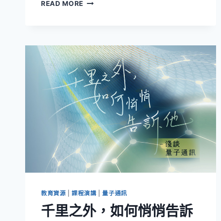
高
READ MORE
中
生
與
大
專
生
之
量
子
相
聚
歡：
量
子
科
學
專
題
教育資源
|
課程演講
|
量子通訊
競
千里之外，如何悄悄告訴
賽
發