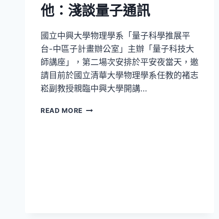
他：淺談量子通訊
表
暨
研
國立中興大學物理學系「量子科學推展平
討
台-中區子計畫辦公室」主辦「量子科技大
會
師講座」，第二場次安排於平安夜當天，邀
請目前於國立清華大學物理學系任教的褚志
崧副教授親臨中興大學開講…
千
READ MORE
里
之
外，
如
何
悄
悄
告
訴
他：