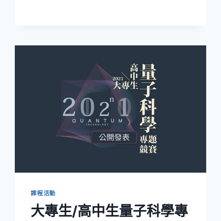
纏
光
子
的
製
造
與
應
用
線
上
課
程
暨
實
驗
室
參
觀
課程活動
大專生/高中生量子科學專