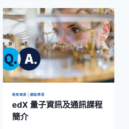
立
離
子
阱
實
驗
室！
劉
揚
偉：
整
合
台
灣
矽
島
教育資源
|
網路學習
基
edX 量子資訊及通訊課程
礎
在
簡介
全
球
量