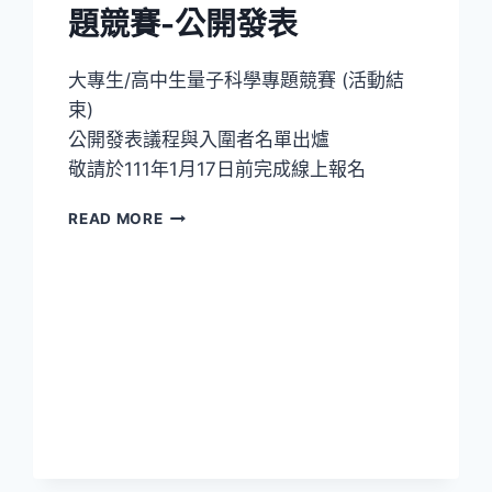
題競賽-公開發表
大專生/高中生量子科學專題競賽 (活動結
束)
公開發表議程與入圍者名單出爐
敬請於111年1月17日前完成線上報名
大
READ MORE
專
生/
高
中
生
量
子
科
學
專
題
競