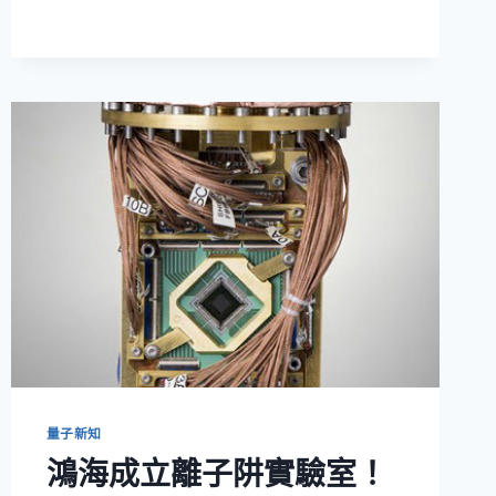
量
子
物
理
到
IBM
雲
端
量
子
電
腦
微
課
程
量子新知
鴻海成立離子阱實驗室！