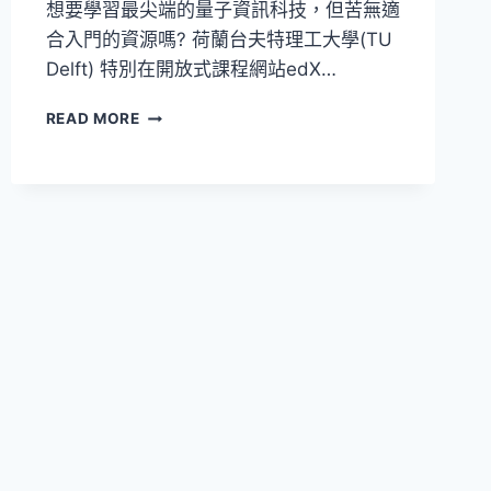
想要學習最尖端的量子資訊科技，但苦無適
子
合入門的資源嗎? 荷蘭台夫特理工大學(TU
科
技
Delft) 特別在開放式課程網站edX…
占
一
EDX
READ MORE
席
量
之
子
地
資
訊
及
通
訊
課
程
簡
介