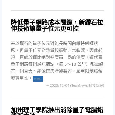
降低量子網路成本關鍵，新鑽石拉
伸技術讓量子位元更可控
基於鑽石的量子位元對能長時間內維持糾纏狀
態，但量子位元對熱量和振動非常敏感，因此必
須一直處於僅比絕對零度高一點的溫度，這代表
量子網路每個通訊節點（每 5～10 公里）都需設
置一個巨大、能源密集冷卻裝置，嚴重限制該領
域實用性。
more…
— 2023/12/04 (TechNews 科技新報)
加州理工學院推出消除量子電腦錯