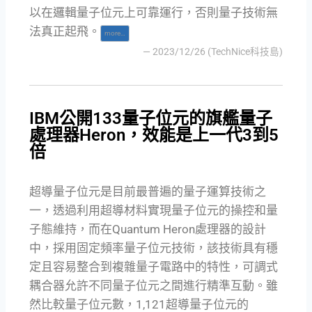
以在邏輯量子位元上可靠運行，否則量子技術無
法真正起飛。
more…
— 2023/12/26 (TechNice科技島)
IBM公開133量子位元的旗艦量子
處理器Heron，效能是上一代3到5
倍
超導量子位元是目前最普遍的量子運算技術之
一，透過利用超導材料實現量子位元的操控和量
子態維持，而在Quantum Heron處理器的設計
中，採用固定頻率量子位元技術，該技術具有穩
定且容易整合到複雜量子電路中的特性，可調式
耦合器允許不同量子位元之間進行精準互動。雖
然比較量子位元數，1,121超導量子位元的