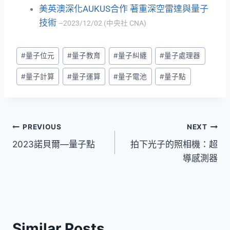
美英澳深化AUKUS合作 著重深空雷達與量子
技術
–2023/12/02 (中央社 CNA)
#
量子位元
#
量子教育
#
量子糾纏
#
量子處理器
#
量子計算
#
量子運算
#
量子電池
#
量子點
PREVIOUS
NEXT
2023諾貝爾—量子點
拍下光子的照相機：超
導感測器
Similar Posts