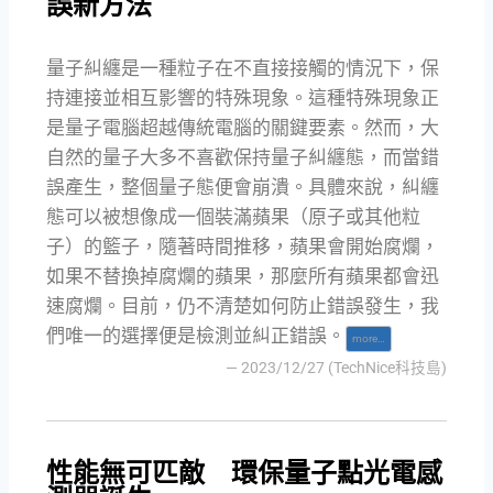
誤新方法
量子糾纏是一種粒子在不直接接觸的情況下，保
持連接並相互影響的特殊現象。這種特殊現象正
是量子電腦超越傳統電腦的關鍵要素。然而，大
自然的量子大多不喜歡保持量子糾纏態，而當錯
誤產生，整個量子態便會崩潰。具體來說，糾纏
態可以被想像成一個裝滿蘋果（原子或其他粒
子）的籃子，隨著時間推移，蘋果會開始腐爛，
如果不替換掉腐爛的蘋果，那麼所有蘋果都會迅
速腐爛。目前，仍不清楚如何防止錯誤發生，我
們唯一的選擇便是檢測並糾正錯誤。
more…
— 2023/12/27 (TechNice科技島)
性能無可匹敵 環保量子點光電感