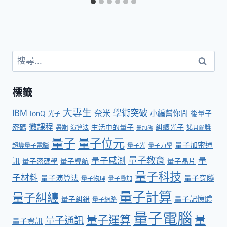
標籤
大專生
學術突破
IBM
奈米
小編幫你問
IonQ
後量子
光子
微課程
密碼
生活中的量子
糾纏光子
暑期
演算法
諾貝爾獎
疊加態
量子
量子位元
量子加密通
超導量子電腦
量子光
量子力學
量子教育
量子感測
量
訊
量子密碼學
量子導航
量子晶片
量子科技
子材料
量子演算法
量子穿隧
量子物理
量子疊加
量子計算
量子糾纏
量子記憶體
量子糾錯
量子網路
量子電腦
量子運算
量
量子通訊
量子資訊