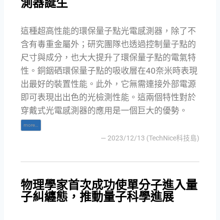
測器誕生
這種超高性能的環保量子點光電感測器，除了不
含有毒重金屬外；研究團隊也透過控制量子點的
尺寸與成分，也大大提升了環保量子點的電氣特
性。銅銦硒環保量子點的吸收層在40奈米時表現
出最好的裝置性能。此外，它無需連接外部電源
即可表現出出色的光檢測性能。這兩個特性對於
穿戴式光電感測器的應用是一個巨大的優勢。
more…
— 2023/12/13 (TechNice科技島)
物理學家首次成功使單分子進入量
子糾纏態，推動量子科學進展