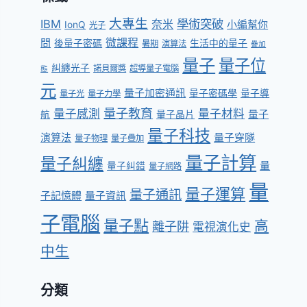
鍵
字:
大專生
學術突破
IBM
奈米
小編幫你
IonQ
光子
問
微課程
後量子密碼
生活中的量子
暑期
演算法
疊加
量子
量子位
糾纏光子
諾貝爾獎
超導量子電腦
態
元
量子加密通訊
量子密碼學
量子導
量子光
量子力學
量子教育
量子感測
量子材料
量子
航
量子晶片
量子科技
演算法
量子穿隧
量子物理
量子疊加
量子計算
量子糾纏
量
量子糾錯
量子網路
量
量子運算
量子通訊
子記憶體
量子資訊
子電腦
量子點
高
離子阱
電視演化史
中生
分類