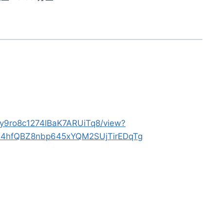
Ecy9ro8c1274lBaK7ARUiTq8/view?
gn4hfQBZ8nbp645xYQM2SUjTirEDqTg