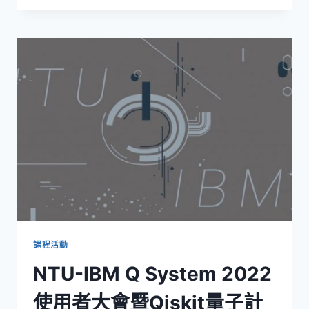
三
屆
高
中
生
量
子
電
腦
線
上
微
課
程
課程活動
NTU-IBM Q System 2022
使用者大會暨Qiskit量子計