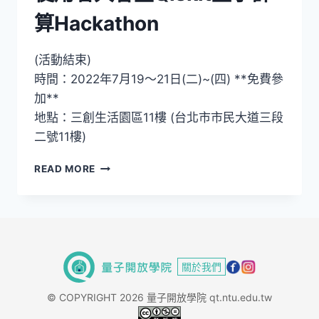
算Hackathon
(活動結束)
時間：2022年7月19〜21日(二)~(四) **免費參
加**
地點：三創生活園區11樓 (台北市市民大道三段
二號11樓)
NTU-
READ MORE
IBM
Q
SYSTEM
2022
使
用
關於我們
者
大
© COPYRIGHT 2026 量子開放學院 qt.ntu.edu.tw
會
暨